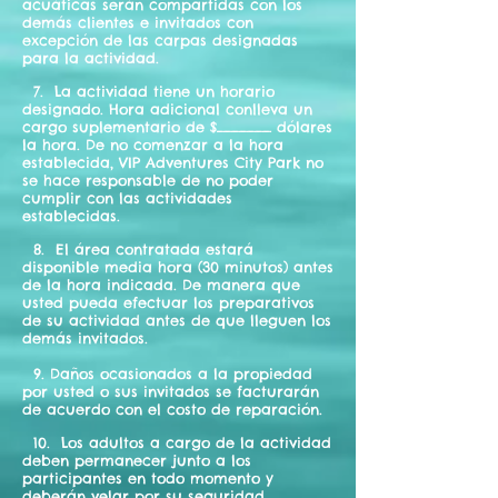
acuáticas serán compartidas con los
demás clientes e invitados con
excepción de las carpas designadas
para la actividad.
7. La actividad tiene un horario
designado. Hora adicional conlleva un
cargo suplementario de $_______ dólares
la hora. De no comenzar a la hora
establecida, VIP Adventures City Park no
se hace responsable de no poder
cumplir con las actividades
establecidas.
8. El área contratada estará
disponible media hora (30 minutos) antes
de la hora indicada. De manera que
usted pueda efectuar los preparativos
de su actividad antes de que lleguen los
demás invitados.
9. Daños ocasionados a la propiedad
por usted o sus invitados se facturarán
de acuerdo con el costo de reparación.
10. Los adultos a cargo de la actividad
deben permanecer junto a los
participantes en todo momento y
deberán velar por su seguridad.