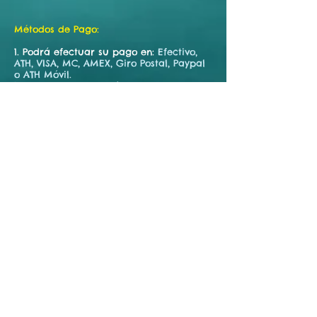
Métodos de Pago:
1. Podrá efectuar su pago en:
Efectivo,
ATH, VISA, MC, AMEX, Giro Postal, Paypal
o ATH Móvil.
Los pagos por ATH Móvil deben
realizarse consultando previamente al
787-502-5333
,
Paypal a la siguiente cuenta:
vipadventurespr@gmail.com
Tarjeta de Crédito: Completar el
documento de autorización para
procesar el pago.
2. El depósito se aplicará al balance
pendiente. El pago final se hará el día
de la actividad una vez llegue a las
facilidades. Sin el pago final no se le
entregarán las bandas para identificar
al grupo ni el área designada.
3. Se sugiere una propina del 10% del
total de la actividad, queda a discreción
del cliente.
4. Se aplicará el impuesto
correspondiente (IVU).